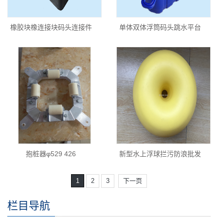
橡胶块橡连接块码头连接件
单体双体浮筒码头跳水平台
抱桩器φ529 426
新型水上浮球拦污防浪批发
1
2
3
下一页
栏目导航