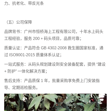
HQ-JSQ01
专用泡沫救生圈
580mm
×
340mm
×
60mm
高密
度聚乙烯泡沫 适配常规体重 小型码头、临时防护 免充气、
高耐磨
HQ-JSQ02
码头专用救生圈
710mm
×
440mm
×
110mm
聚苯
乙烯
+
聚氨酯泡沫
≥
14.5KG
大型码头、高负荷场景 高浮
力、抗老化、带反光条
（五）公司保障
品牌背书：广州市恒桥海上工程有限公司，十年水上码头
工程经验，服务
200 +
码头项目，品质可靠；
质量认证：产品符合
GB 4302-2008
救生圈国家标准，通
过
ISO9001-2015
质量体系认证；
一站式服务：从码头规划建设到安全装备配套，提供
“建设