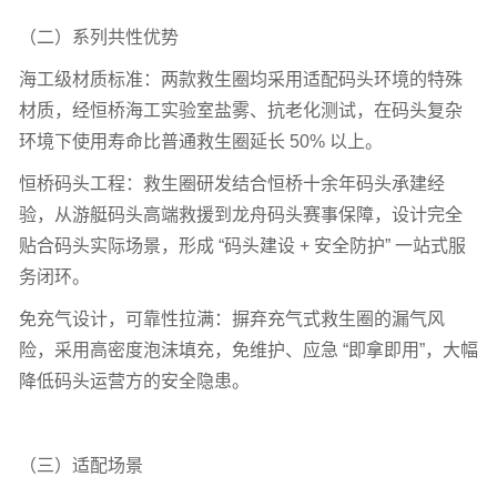
规格：外径
710mm
，内径
440mm
，厚
110mm
，带四条反
光条，夜间救援辨识度拉满；
性能：浮力
≥
14.5KG
，可支撑体重
250
斤内人员，配备固
定挂绳，便于码头固定存放、应急快速取用。
（二）系列共性优势
海工级材质标准：两款救生圈均采用适配码头环境的特殊
材质，经恒桥海工实验室盐雾、抗老化测试，在码头复杂
环境下使用寿命比普通救生圈延长
50%
以上。
恒桥码头工程：救生圈研发结合恒桥十余年码头承建经
验，从游艇码头高端救援到龙舟码头赛事保障，设计完全
贴合码头实际场景，形成
“码头建设
+
安全防护” 一站式服
务闭环。