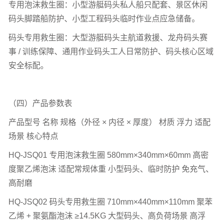
免充气设计，可靠性拉满：摒弃充气式救生圈的漏气风
险，采用高密度泡沫填充，免维护、应急
“即拿即用”，大幅
降低码头运营方的安全隐患。
（三）适配场景
专用泡沫救生圈：小型游艇码头私人船只配套、景区休闲
码头脚踏船防护、小型工程码头临时作业点应急储备。
码头专用救生圈：大型游艇码头主航道救援、龙舟码头赛
事
/
训练保障、通用作业码头工人日常防护、码头核心区域
安全标配。
（四）产品参数表
产品型号 名称
规格（外径
× 内径 × 厚度）
材质 浮力 适配
场景 核心特点